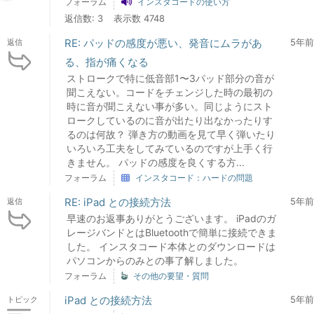
フォーラム
インスタコードの使い方
返信数: 3
表示数 4748
RE: パッドの感度が悪い、発音にムラがあ
5年前
返信
る、指が痛くなる
ストロークで特に低音部1〜3パッド部分の音が
聞こえない。コードをチェンジした時の最初の
時に音が聞こえない事が多い。同じようにスト
ロークしているのに音が出たり出なかったりす
るのは何故？ 弾き方の動画を見て早く弾いたり
いろいろ工夫をしてみているのですが上手く行
きません。 パッドの感度を良くする方...
フォーラム
インスタコード：ハードの問題
RE: iPad との接続方法
5年前
返信
早速のお返事ありがとうございます。 iPadのガ
レージバンドとはBluetoothで簡単に接続できま
した。 インスタコード本体とのダウンロードは
パソコンからのみとの事了解しました。
フォーラム
その他の要望・質問
iPad との接続方法
5年前
トピック