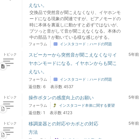
えない。
交換品で突然音が聞こえなくなり、イヤホンモ
ードになる現象の関連ですが、ピアノモードの
時に本体を裏返しに動かすと必ずではないが、
プツっと音がして音が聞こえなくなる。本体の
中の部品？が動いている様な感じがする。
フォーラム
インスタコード：ハードの問題
スピーカーから突然音が聞こえなくなりイ
5年前
トピック
ヤホンモードになる。イヤホンからも聞こ
えない。
フォーラム
インスタコード：ハードの問題
返信数: 6
表示数 4537
操作ボタンの感度向上のお願い
5年前
トピック
フォーラム
インスタコード本体に関する要望
返信数: 1
表示数 4123
移調楽器との対応やカポとの対応
5年前
トピック
方法