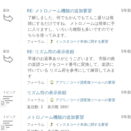
RE: メトロノーム機能の追加要望
5年前
返信
了解しました。何でもかんでもてんこ盛りは複
雑にするだけですね。 メトロノームは簡単に手
に入りますし、いろいろ種類も多いですのでそ
ちらを使ってみます。
フォーラム
インスタコード本体に関する要望
RE: リズム符の表示依頼
5年前
返信
早速のお返事ありがとうございます。 市販の曲
の楽譜コードをコード番号に変換して、楽譜に
付いている リズム府を参考にして練習してみま
す
フォーラム
アプリ／コード譜変換ツールへの要望
リズム符の表示依頼
5年前
トピック
フォーラム
アプリ／コード譜変換ツールへの要望
返信数: 2
表示数 3861
メトロノーム機能の追加要望
5年前
トピック
フォーラム
インスタコード本体に関する要望