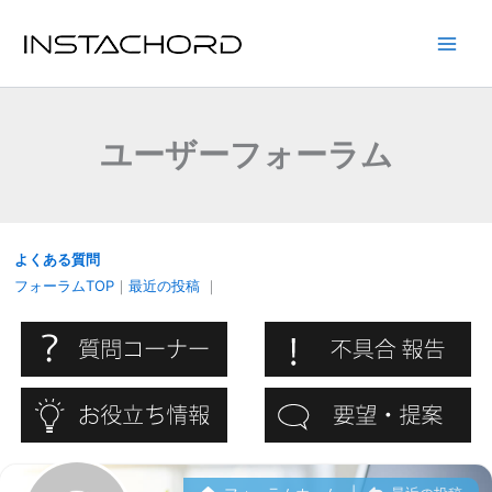
内
容
Main
を
ス
Men
キ
ユーザーフォーラム
ッ
プ
よくある質問
フォーラムTOP
｜
最近の投稿
｜