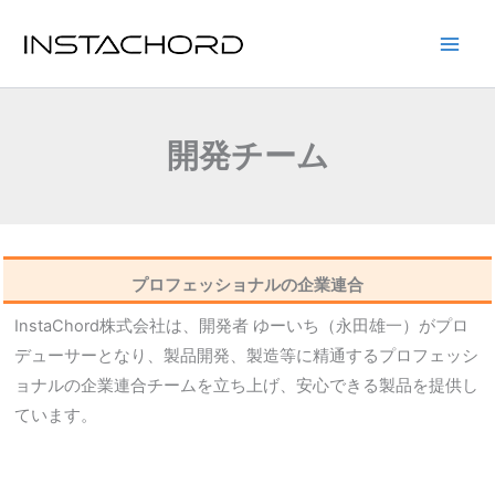
内
容
Main
を
ス
Men
キ
開発チーム
ッ
プ
プロフェッショナルの企業連合
InstaChord株式会社は、開発者 ゆーいち（永田雄一）がプロ
デューサーとなり、製品開発、製造等に精通するプロフェッシ
ョナルの企業連合チームを立ち上げ、安心できる製品を提供し
ています。