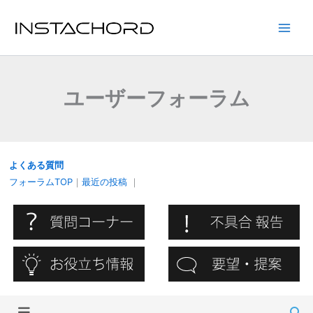
内
容
Main
を
ス
Men
キ
ユーザーフォーラム
ッ
プ
よくある質問
フォーラムTOP
｜
最近の投稿
｜