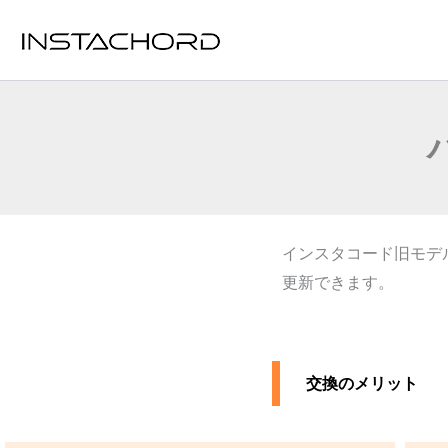
内
容
を
ス
キ
ッ
プ
インスタコード旧モデル（
更新できます。
交換のメリット