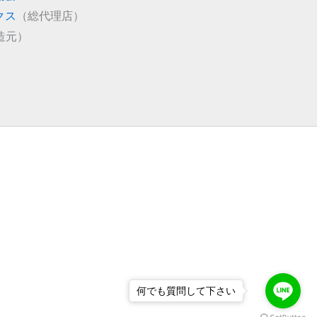
クス
（総代理店）
造元）
何でも質問して下さい