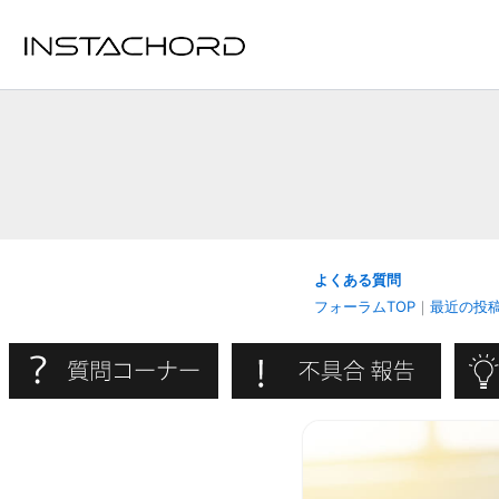
内
容
を
ス
キ
ッ
プ
よくある質問
フォーラムTOP
｜
最近の投