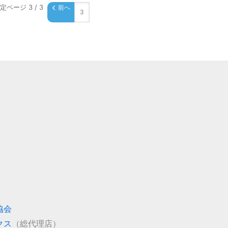
定ページ 3 / 3
前へ
協会
クス
（総代理店）