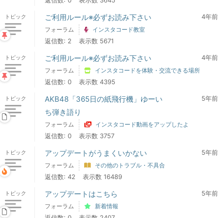
返信数: 0
表示数 3645
ご利用ルール※必ずお読み下さい
4年前
トピック
フォーラム
インスタコード教室
返信数: 2
表示数 5671
ご利用ルール※必ずお読み下さい
4年前
トピック
フォーラム
インスタコードを体験・交流できる場所
返信数: 0
表示数 4395
AKB48「365日の紙飛行機」ゆーい
5年前
トピック
ち弾き語り
フォーラム
インスタコード動画をアップしたよ
返信数: 0
表示数 3757
アップデートがうまくいかない
5年前
トピック
フォーラム
その他のトラブル・不具合
返信数: 42
表示数 16489
アップデートはこちら
5年前
トピック
フォーラム
新着情報
返信数: 0
表示数 2407