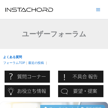
内
容
Main
を
ス
Men
キ
ユーザーフォーラム
ッ
プ
よくある質問
フォーラムTOP
｜
最近の投稿
｜