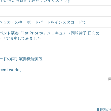
beでいろいろ遊んでみたプレイリストです
ベッカ）のキーボードパートをインスタコードで
ド演奏「1st Priority」メロキュア（岡崎律子 日向め
ードで演奏してみました
ードの両手演奏機能実装
nt world」
固
最近の