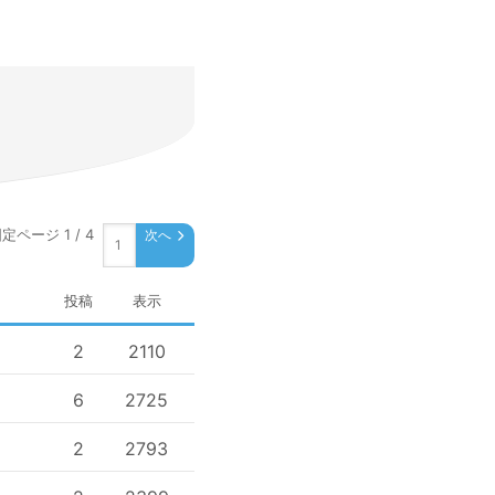
定ページ 1 / 4
次へ
投稿
表示
2
2110
6
2725
2
2793