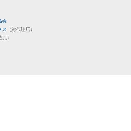
協会
クス
（総代理店）
造元）