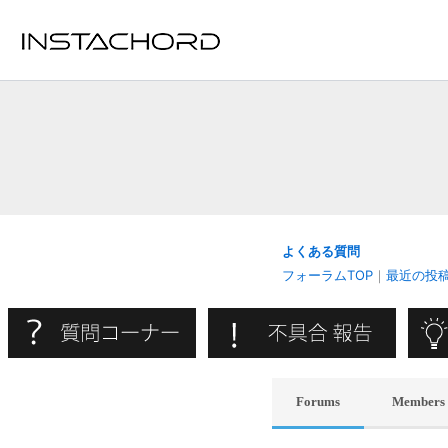
内
容
を
ス
キ
ッ
プ
よくある質問
フォーラムTOP
｜
最近の投
Forums
Members