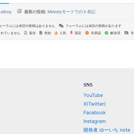
kaiboy
最新の投稿:
Melodyモードでの♭表記
ォーラムには未読の投稿はありません
フォーラムには未読の投稿があります
れていません
返信
有効
人気
固定
非承認
解決済
非
SNS
YouTube
X(Twitter)
Facebook
Instagram
開発者 ゆーいち note