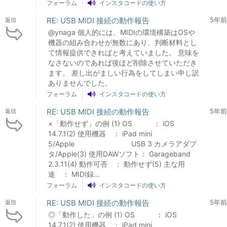
フォーラム
インスタコードの使い方
RE: USB MIDI 接続の動作報告
5年前
返信
@ynaga 個人的には、MIDIの環境構築はOSや
機器の組み合わせが無数にあり、判断材料とし
て情報提供できればと考えていました。 意味を
なさないのであれば後ほど削除させていただき
ます。 差し出がましい行為をしてしまい申し訳
ありませんでした。
フォーラム
インスタコードの使い方
RE: USB MIDI 接続の動作報告
5年前
返信
×「動作せず」の例 (1) OS ： iOS
14.7.1(2) 使用機器 ： iPad mini
5/Apple USB 3 カメラアダプ
タ/Apple(3) 使用DAWソフト： Garageband
2.3.11(4) 動作可否 ： 動作せず(5) 主な用
途 ： MIDI録...
フォーラム
インスタコードの使い方
RE: USB MIDI 接続の動作報告
5年前
返信
◎「動作した」の例 (1) OS ： iOS
14.7.1(2) 使用機器 ： iPad mini