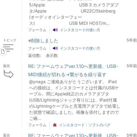
5/Apple USB 3 カメラアダプ
タ/Apple UR22C/Steinberg
(オーディオインターフェー
ス) USB MIDI HOST/m...
フォーラム
インスタコードの使い方
※削除しました
5年前
トピック
フォーラム
インスタコードの使い方
返信数:
表示数
RE: ファームウェアver.1.10へ更新後、USB-
5年前
返信
MIDI接続が切れる→繋がるを繰り返す
@ynaga ご連絡ありがとうございます。 iPad
への接続は、インスタコードとは付属のUSBケ
ーブル、間にApple純正のカメラアダプタ
(USB/Lightningジャック有り)には、iPad付属
のLightningケーブルと充電用アダプタで給電し
た状態で確認しました。画像を添付しますので
ご確...
フォーラム
インスタコード：ソフトのバグ
RE: ファームウェアver.1.10へ更新後、USB-
5年前
返信