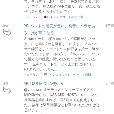
て、それぞれ あり／なし を選択できると嬉
しいです。 指の動きが不自由なため、簡単な操
作も選べるとありがたいです。
フォーラム
インスタコードの使い方
RE: パッドの感度が悪い、発音にムラがあ
5年前
返信
る、指が痛くなる
Strumモード、横方向のパッド感度が悪い 当
方、白と黒の2台を所有しています。 アルペジ
オの練習としてパッドの単体弾きを始めて気が
付いたのですが、白の方で一部のパッドについ
て横方向の感度が悪いのかな？と思っていま
す。 左利きモードで下から上方向に弾くと、
PAD1/3/4がほとん...
フォーラム
インスタコード：ハードの問題
RE: USB MIDI の使い方
5年前
返信
@yosawed オーディオインターフェイスの
MIDI端子から、USB MIDI HOST/miditechとい
う製品を経由すれば、iOS端末でも使えまし
た。 詳細は製品情報などお調べいただければと
思います。