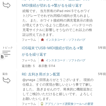
MIDI接続が切れる→繋がるを繰り返す
続報です。 当方所有のiPad mini 5でもホワイ
ト/グレーでそれぞれ同様の傾向が見られまし
た。 また、ホワイト接続時の満充電表示の割合
が増えてきているように思われ、バッテリーの
充電サイクルに影響しそうなのでこれ以上の検
証は控えておきます。
フォーラム
インスタコード：ソフトのバグ
iOS端末でUSB-MIDI接続が切れる→繋
5年前
トピック
がるを繰り返す
フォーラム
インスタコード：ソフトのバグ
返信数: 5
表示数 5114
RE: 左利き用ボタン配置
5年前
返信
@ynaga ご回答ありがとうございます。 現状の
仕様上、すぐの実現が難しいという事で了解し
ました。 急ぎませんので、将来的に機能追加と
してご検討いただけると嬉しいです。 よろしく
お願いたいします。
フォーラム
アプリ／コード譜変換ツールへの要望