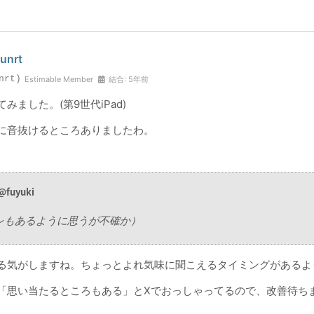
unrt
nrt)
Estimable Member
結合: 5年前
みました。(第9世代iPad)
に音抜けるところありましたわ。
@fuyuki
レもあるように思うが不確か）
る気がしますね。ちょっとよれ気味に聞こえるタイミングがあるよ
「思い当たるところもある」とXでおっしゃってるので、改善待ち