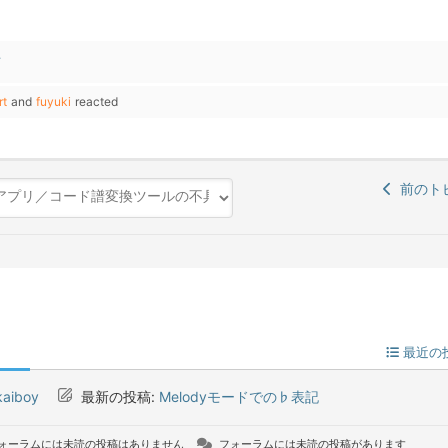
信
rt
and
fuyuki
reacted
前のト
最近の
kaiboy
最新の投稿:
Melodyモードでの♭表記
ォーラムには未読の投稿はありません
フォーラムには未読の投稿があります