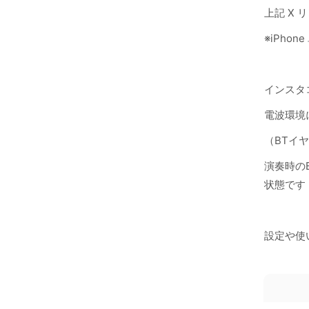
上記 X
※iPh
インスタ
電波環境
（BTイ
演奏時の
状態です
設定や使