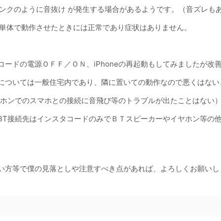
 リンクのように音抜け が発生する場合があるようです。（音ズレも
one 単体で動作させたときには正常であり症状はありません。
コードの電源ＯＦＦ／ＯＮ、iPhoneの再起動もしてみましたが改
については一般住宅内であり、隣に置いての動作なので悪くはない
ヤホンでのスマホとの接続に音飛び等のトラブルが出たことはない
BT接続先はインスタコードのみでＢＴスピーカーやイヤホン等の他
い方等で僕の見落としや注意すべき点があれば、よろしくお願いし