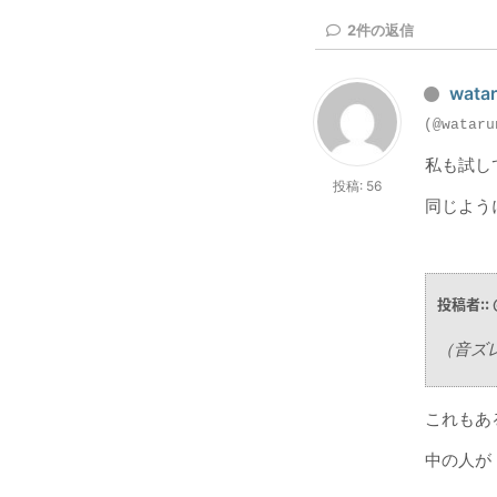
2
件の返信
watar
(@wataru
私も試して
投稿: 56
同じよう
投稿者:: 
（音ズ
これもあ
中の人が