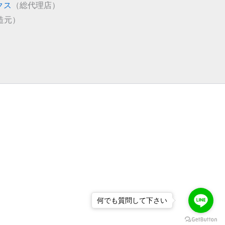
クス
（総代理店）
造元）
何でも質問して下さい