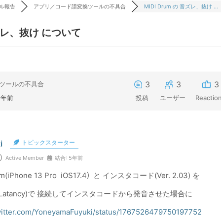
ル報告
アプリ／コード譜変換ツールの不具合
MIDI Drum の 音ズレ、抜け ...
 音ズレ、抜け について
3
3
3
ツールの不具合
2年前
投稿
ユーザー
Reactio
i
トピックスターター
)
Active Member
結合: 5年前
um(iPhone 13 Pro iOS17.4) と インスタコード(Ver. 2.03) を
ow Latancy)で 接続してインスタコードから発音させた場合に
twitter.com/YoneyamaFuyuki/status/1767526479750197752