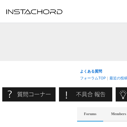
内
容
を
ス
キ
ッ
プ
よくある質問
フォーラムTOP
｜
最近の投
Forums
Members