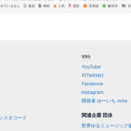
れていません
返信
有効
人気
固定
非承認
解決済
非
SNS
YouTube
X(Twitter)
Facebook
Instagram
開発者 ゆーいち note
関連企業 団体
/ インスタコード
世界ゆるミュージック