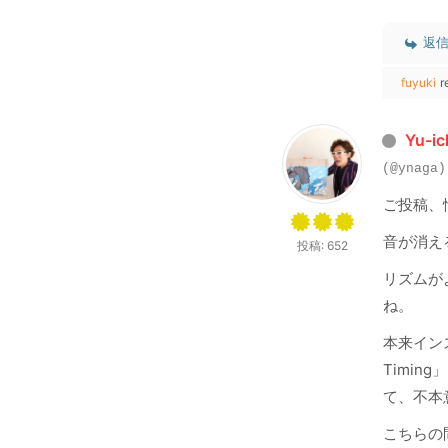
返
fuyuki
r
Yu-ic
(@ynaga)
ご投稿、
音が消え
投稿: 652
リズムがよ
ね。
本来インス
Timi
て、不本意
こちらの