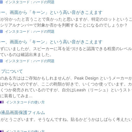
インスタコード：ハードの問題
ーカー、画面から「キーン」という高い音がきこえます
 原因が分かったと言うことで良かったと思いますが、特定のロットという
シリアルナンバーで対象か否かを判断することになるのでしょうか？
インスタコード：ハードの問題
ーカー、画面から「キーン」という高い音がきこえます
ずにいましたが、スピーカーに耳を近づけると認識できる程度のレベル
ているのは確認出来ました。
インスタコード：ハードの問題
ラップについて
のある方ははご存知かもしれませんが、Peak Design というメーカー
はやらないのですが、ここの鞄類が好きで、いくつか使っています。カ
くつか発売されているのですが、自分はLeash（リーシュ）というス
に装着してみま...
インスタコードの使い方
品の液晶画面保護フィルム
 ありがとうございます。そうなんですね。貼るかどうかはしばらく考えた
インスタコードの使い方