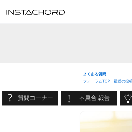
内
容
を
ス
キ
ッ
プ
よくある質問
フォーラムTOP
｜
最近の投