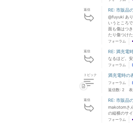
RE: 市販
返信
@fuyuk
いうところで
面も傷はつき
たり傷つけたり
フォーラム
RE: 満充
返信
なるほど。安
フォーラム
満充電時の
トピック
フォーラム
返信数: 2
表
RE: 市販
返信
makoto
の縦横のサイ
フォーラム