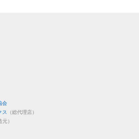
協会
クス
（総代理店）
造元）