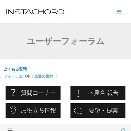
内
容
Main
を
ス
Men
キ
ユーザーフォーラム
ッ
プ
よくある質問
フォーラムTOP
｜
最近の投稿
｜