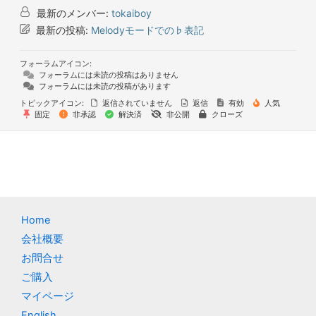
最新のメンバー:
tokaiboy
最新の投稿:
Melodyモードでの♭表記
フォーラムアイコン:
フォーラムには未読の投稿はありません
フォーラムには未読の投稿があります
トピックアイコン:
返信されていません
返信
有効
人気
固定
非承認
解決済
非公開
クローズ
Home
会社概要
お問合せ
ご購入
マイページ
English