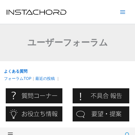
内
容
Main
を
ス
Men
キ
ユーザーフォーラム
ッ
プ
よくある質問
フォーラムTOP
｜
最近の投稿
｜