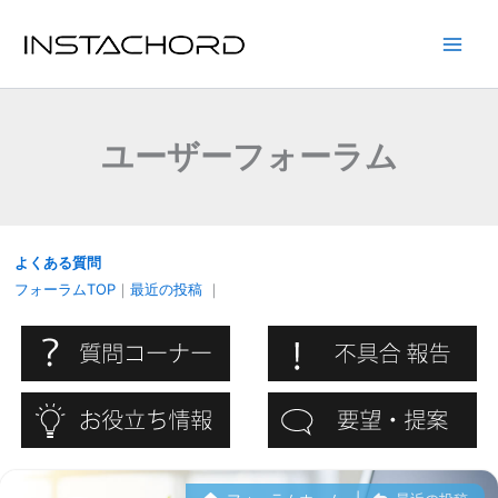
内
容
Main
を
ス
Men
キ
ユーザーフォーラム
ッ
プ
よくある質問
フォーラムTOP
｜
最近の投稿
｜