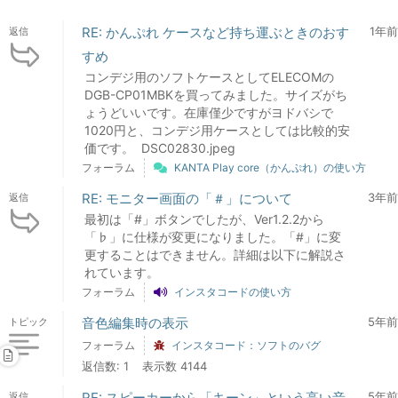
RE: かんぷれ ケースなど持ち運ぶときのおす
1年前
返信
すめ
コンデジ用のソフトケースとしてELECOMの
DGB-CP01MBKを買ってみました。サイズがち
ょうどいいです。在庫僅少ですがヨドバシで
1020円と、コンデジ用ケースとしては比較的安
価です。 DSC02830.jpeg
フォーラム
KANTA Play core（かんぷれ）の使い方
RE: モニター画面の「＃」について
3年前
返信
最初は「#」ボタンでしたが、Ver1.2.2から
「♭」に仕様が変更になりました。「#」に変
更することはできません。詳細は以下に解説さ
れています。
フォーラム
インスタコードの使い方
音色編集時の表示
5年前
トピック
フォーラム
インスタコード：ソフトのバグ
返信数: 1
表示数 4144
RE: スピーカーから「キーン」という高い音
5年前
返信