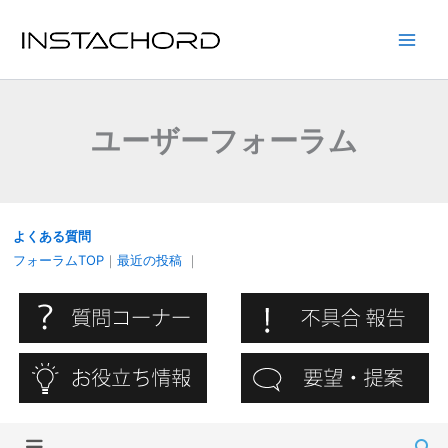
内
容
Main
を
ス
Men
キ
ユーザーフォーラム
ッ
プ
よくある質問
フォーラムTOP
｜
最近の投稿
｜