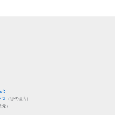
協会
クス
（総代理店）
造元）