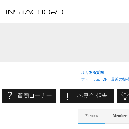
内
容
を
ス
キ
ッ
プ
よくある質問
フォーラムTOP
｜
最近の投
Forums
Members