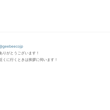
@geebeecojp
ありがとうございます！
近くに行くときは挨拶に伺います！