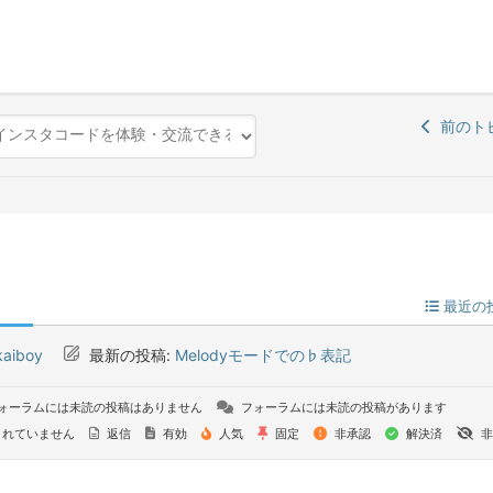
前のト
最近の
kaiboy
最新の投稿:
Melodyモードでの♭表記
ォーラムには未読の投稿はありません
フォーラムには未読の投稿があります
れていません
返信
有効
人気
固定
非承認
解決済
非