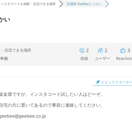
インスタコードを体験・交流できる場所
茨城県 GeeBeeとうかい
うかい
2
2
3
験・交流できる場所
4年前
投稿
ユーザー
Reactio
トピックスタータ
鈑金屋ですが、インスタコード試したい人はどーぞ。
自宅の方に置いてあるので事前に連絡してください。
geebee@geebee.co.jp