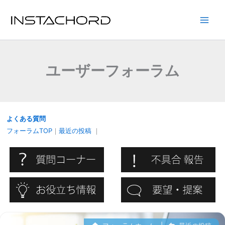
内
容
Main
を
ス
Men
キ
ユーザーフォーラム
ッ
プ
よくある質問
フォーラムTOP
｜
最近の投稿
｜