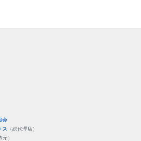
協会
クス
（総代理店）
造元）