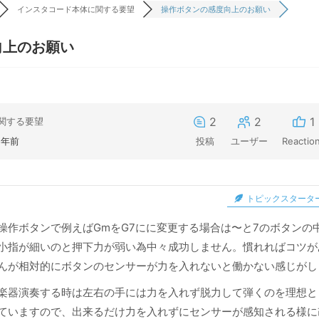
インスタコード本体に関する要望
操作ボタンの感度向上のお願い
向上のお願い
2
2
1
関する要望
5年前
投稿
ユーザー
Reactio
トピックスタータ
操作ボタンで例えばGmをG7にに変更する場合は〜と7のボタンの
小指が細いのと押下力が弱い為中々成功しません。慣れればコツが
んが相対的にボタンのセンサーが力を入れないと働かない感じがし
楽器演奏する時は左右の手には力を入れず脱力して弾くのを理想と
ていますので、出来るだけ力を入れずにセンサーが感知される様に