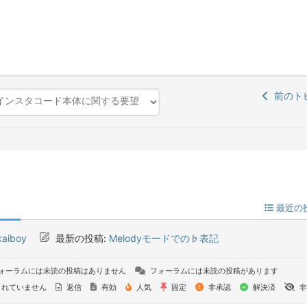
前のト
最近の
kaiboy
最新の投稿:
Melodyモードでの♭表記
ォーラムには未読の投稿はありません
フォーラムには未読の投稿があります
れていません
返信
有効
人気
固定
非承認
解決済
非