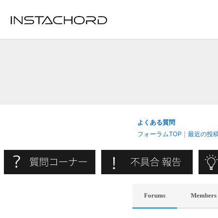
内
容
を
ス
キ
ッ
プ
よくある質問
フォーラムTOP
｜
最近の投
Forums
Members