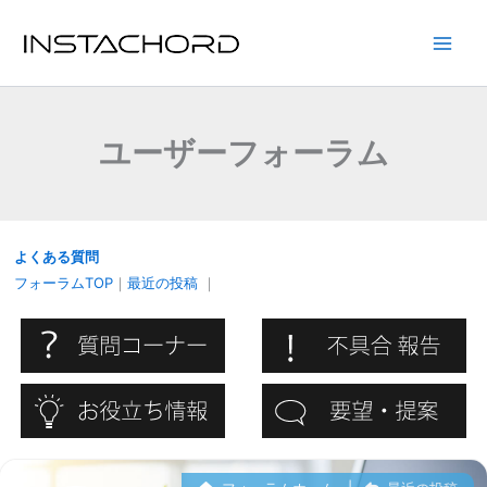
内
容
Main
を
ス
Men
キ
ユーザーフォーラム
ッ
プ
よくある質問
フォーラムTOP
｜
最近の投稿
｜