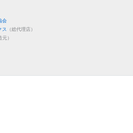
協会
クス
（総代理店）
造元）