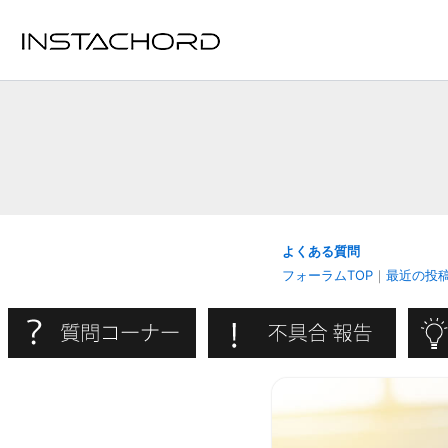
内
容
を
ス
キ
ッ
プ
よくある質問
フォーラムTOP
｜
最近の投