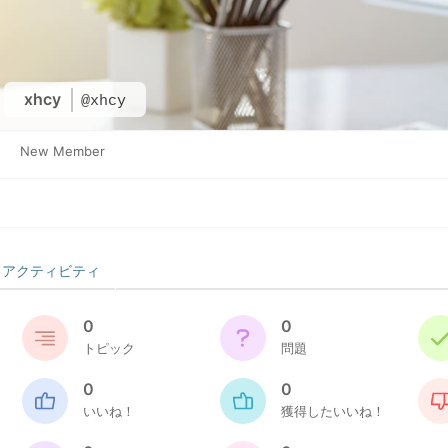
xhcy
@xhcy
New Member
アクティビティ
0
0
トピック
問題
0
0
いいね！
獲得したいいね！