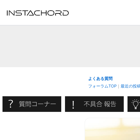
内
容
を
ス
キ
ッ
プ
よくある質問
フォーラムTOP
｜
最近の投