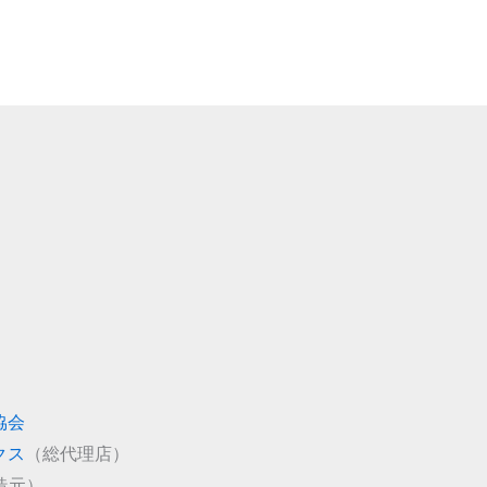
協会
クス
（総代理店）
造元）