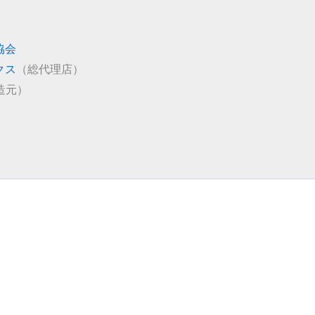
協会
クス
（総代理店）
造元）