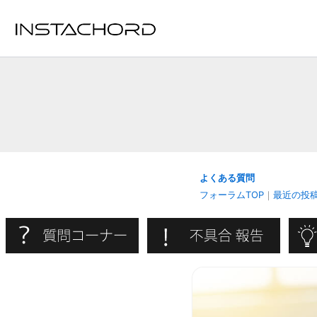
内
容
を
ス
キ
ッ
プ
よくある質問
フォーラムTOP
｜
最近の投