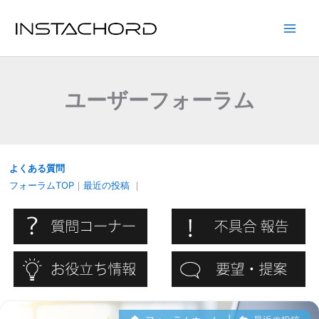
内
容
Main
を
ス
Men
キ
ユーザーフォーラム
ッ
プ
よくある質問
フォーラムTOP
｜
最近の投稿
｜