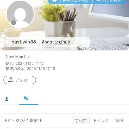
フォーラムホーム
|
最近の投稿
pastiwin88
@pastiwin88
New Member
結合: 2024.11.15 17:12
最後の表示: 2024.11.15 17:16
フォロー
トピック: 0
/
返信: 0
すべて
トピック
返信