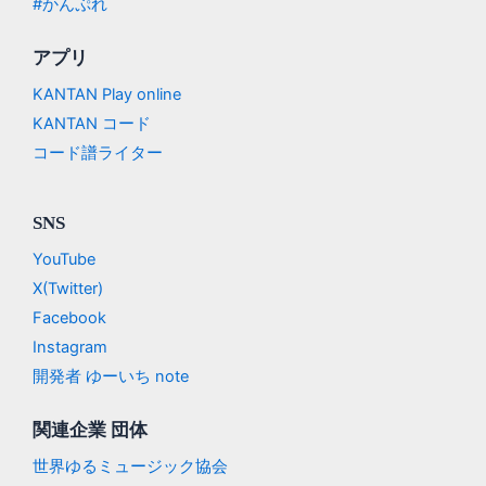
#かんぷれ
アプリ
KANTAN Play online
KANTAN コード
コード譜ライター
SNS
YouTube
X(Twitter)
Facebook
Instagram
開発者 ゆーいち note
関連企業 団体
世界ゆるミュージック協会