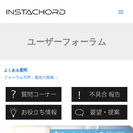
内
容
Main
を
ス
Men
キ
ユーザーフォーラム
ッ
プ
よくある質問
フォーラムTOP
｜
最近の投稿
｜