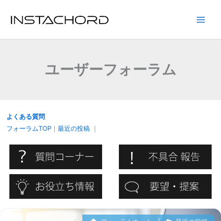
内
容
Main
を
ス
Men
キ
ユーザーフォーラム
ッ
プ
よくある質問
フォーラムTOP
｜
最近の投稿
｜