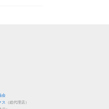
協会
クス
（総代理店）