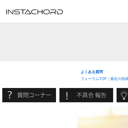
内
容
を
ス
キ
ッ
プ
よくある質問
フォーラムTOP
｜
最近の投