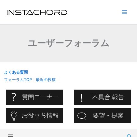
内
容
Main
を
ス
Men
キ
ユーザーフォーラム
ッ
プ
よくある質問
フォーラムTOP
｜
最近の投稿
｜