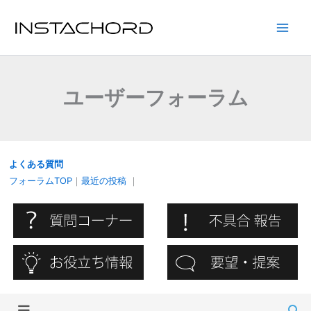
内
容
Main
を
ス
Men
キ
ユーザーフォーラム
ッ
プ
よくある質問
フォーラムTOP
｜
最近の投稿
｜