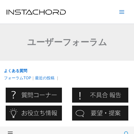
内
容
Main
を
ス
Men
キ
ユーザーフォーラム
ッ
プ
よくある質問
フォーラムTOP
｜
最近の投稿
｜