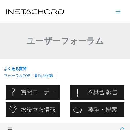
内
容
Main
を
ス
Men
キ
ユーザーフォーラム
ッ
プ
よくある質問
フォーラムTOP
｜
最近の投稿
｜