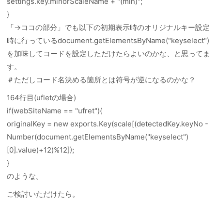
settings.key.minorScaleName + "(min)";
}
「→ココの部分」でも以下の初期表示時のオリジナルキー設定
時に行っているdocument.getElementsByName("keyselect")
を加味してコードを設定しただけたらよいのかな、と思ってま
す。
＃ただしコード名決める箇所とは符号が逆になるのかな？
164行目(ufletの場合)
if(webSiteName == "ufret"){
originalKey = new exports.Key(scale[(detectedKey.keyNo -
Number(document.getElementsByName("keyselect")
[0].value)+12)%12]);
}
のような。
ご検討いただけたら。