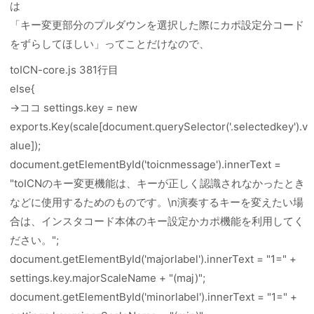
は
「キー変更部分のプルダウンを選択した際にカポ設定分コード
をずらしてほしい」ってことだけなので、
toICN-core.js 381行目
else{
→ココ settings.key = new
exports.Key(scale[document.querySelector('.selectedkey').v
alue]);
document.getElementById('toicnmessage').innerText =
"toICNのキー変更機能は、キーが正しく認識されなかったとき
などに使用するためのものです。\n演奏するキーを変えたい場
合は、インスタコード本体のキー設定かカポ機能を利用してく
ださい。";
document.getElementById('majorlabel').innerText = "1=" +
settings.key.majorScaleName + "(maj)";
document.getElementById('minorlabel').innerText = "1=" +