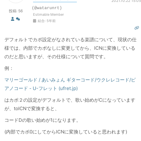
2021.10.22 15:05
(@watarunrt)
投稿: 56
Estimable Member
結合: 5年前
デフォルトでカポ設定がなされている楽譜について、現状の仕
様では、内部でカポなしに変更してから、ICNに変換している
のだと思いますが、その仕様について質問です。
例：
マリーゴールド / あいみょん ギターコード/ウクレレコード/ピ
アノコード - U-フレット (ufret.jp)
はカポ２の設定がデフォルトで、歌い始めがCになっています
が、toICNで変換すると、
コードDの歌い始めが1になります。
(内部でカポ0にしてからICNに変換していると思われます)