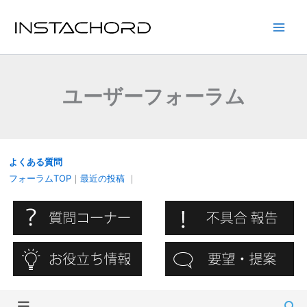
内
容
Main
を
ス
Men
キ
ユーザーフォーラム
ッ
プ
よくある質問
フォーラムTOP
｜
最近の投稿
｜