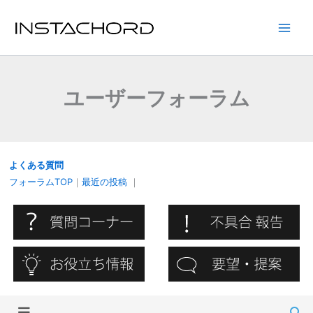
内
容
Main
を
ス
Men
キ
ユーザーフォーラム
ッ
プ
よくある質問
フォーラムTOP
｜
最近の投稿
｜