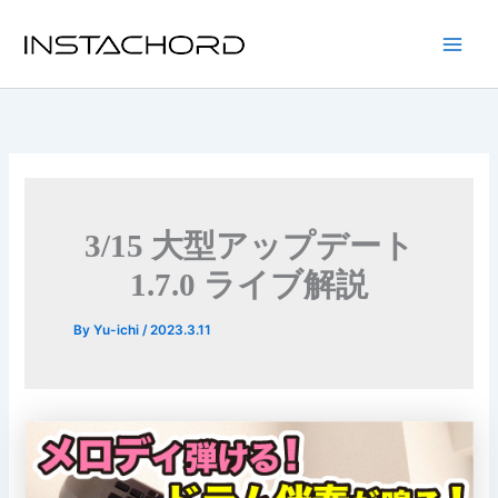
内
容
Main
を
ス
Men
キ
ッ
プ
3/15 大型アップデート
1.7.0 ライブ解説
By
Yu-ichi
/
2023.3.11