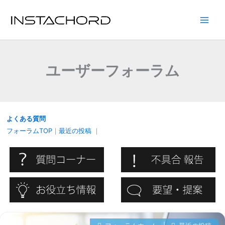
内
容
Main
を
ス
Men
キ
ユーザーフォーラム
ッ
プ
よくある質問
フォーラムTOP
｜
最近の投稿
｜