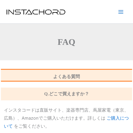
内
容
Main
を
ス
Men
キ
FAQ
ッ
プ
よくある質問
Q.どこで買えますか？
インスタコードは直販サイト、楽器専門店、蔦屋家電（東京、
広島）、Amazonでご購入いただけます。詳しくは
ご購入につ
いて
をご覧ください。