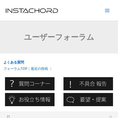
内
容
Main
を
ス
Men
キ
ユーザーフォーラム
ッ
プ
よくある質問
フォーラムTOP
｜
最近の投稿
｜