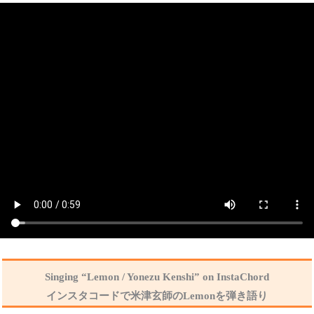
Singing “Lemon / Yonezu Kenshi” on InstaChord
インスタコードで米津玄師のLemonを弾き語り