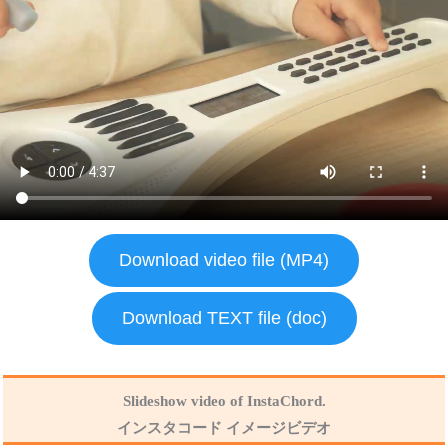
Download video file (MP4)
Download TEXT file (doc)
Slideshow video of InstaChord.
インスタコード イメージビデオ