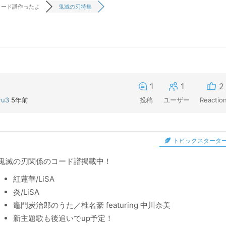
コード譜作ったよ
鬼滅の刃特集
1
1
2
ru3
5年前
投稿
ユーザー
Reactio
トピックスタータ
鬼滅の刃関係のコード譜掲載中！
紅蓮華/LiSA
炎/LiSA
竈門炭治郎のうた／椎名豪 featuring 中川奈美
新主題歌も後追いでup予定！