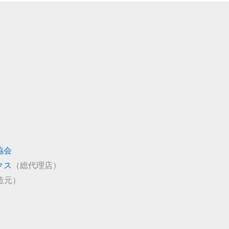
協会
クス
（総代理店）
造元）