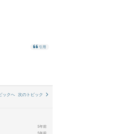
引用
ピックへ
次のトピック
5年前
5年前