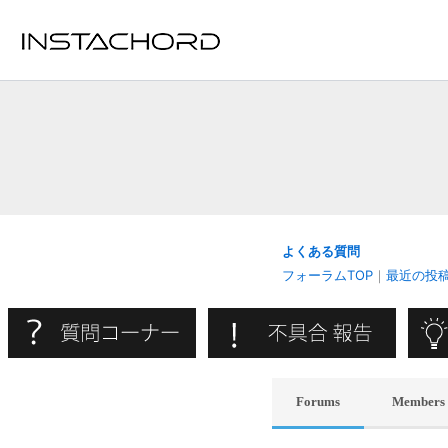
内
容
を
ス
キ
ッ
プ
よくある質問
フォーラムTOP
｜
最近の投
Forums
Members