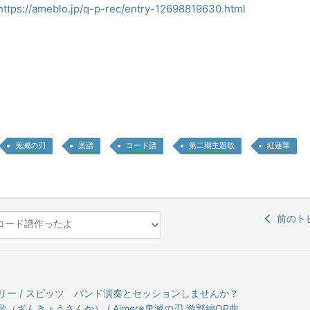
https://ameblo.jp/q-p-rec/entry-12698819630.html
鬼滅の刃
楽譜
コード譜
第二期主題歌
紅蓮華
前のト
リー / スピッツ バンド演奏とセッションしませんか？
（ざんきょうさんか） / Aimer※鬼滅の刃 遊郭編OP曲