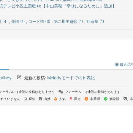
続テレビ小説主題歌+α【中山美穂『幸せになるために』追加】
 (4)
,
楽譜 (1)
,
コード譜 (3)
,
第二期主題歌 (1)
,
紅蓮華 (1)
最近の
kaiboy
最新の投稿:
Melodyモードでの♭表記
ォーラムには未読の投稿はありません
フォーラムには未読の投稿があります
れていません
返信
有効
人気
固定
非承認
解決済
非