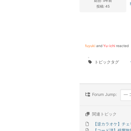
結合: 5年前
投稿: 45
fuyuki
and
Yu-ichi
reacted
トピックタグ
Forum Jump:
関連トピック
【逆カラオケ】チェ
【コード譜】残響散歌