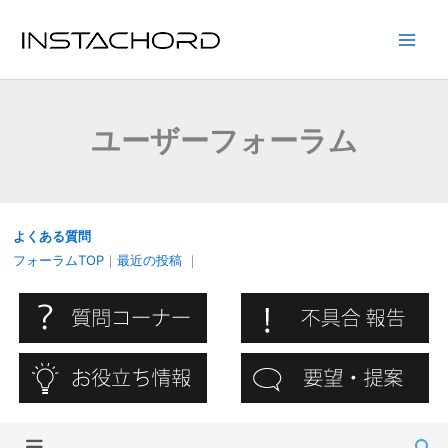
内
容
Main
を
ス
Men
キ
ユーザーフォーラム
ッ
プ
よくある質問
フォーラムTOP
｜
最近の投稿
｜