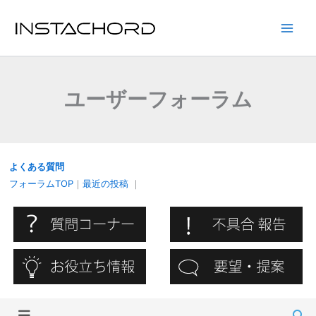
内
容
Main
を
ス
Men
キ
ユーザーフォーラム
ッ
プ
よくある質問
フォーラムTOP
｜
最近の投稿
｜