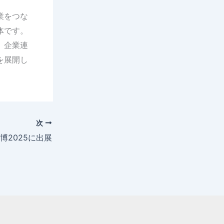
業をつな
体です。
、企業連
を展開し
次
楽器博2025に出展