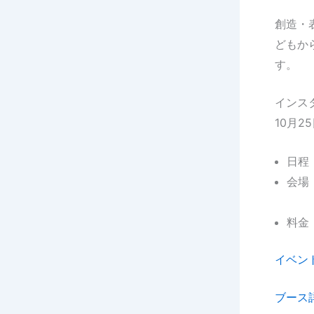
創造・
どもか
す。
インス
10月2
日程：1
会場
ブー
料金
イベン
ブース