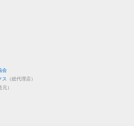
協会
クス
（総代理店）
造元）