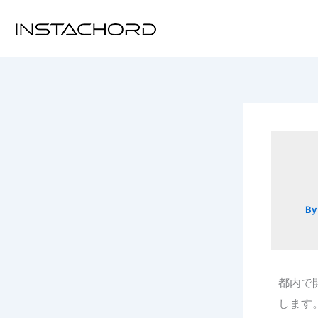
内
容
を
ス
キ
ッ
プ
B
都内で
します