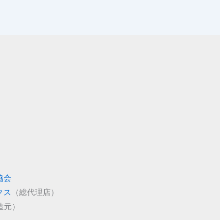
協会
クス
（総代理店）
造元）