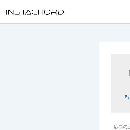
内
容
を
ス
キ
ッ
プ
B
広島の