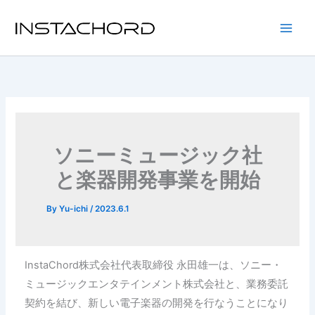
内
容
Main
を
ス
Men
キ
ッ
プ
ソニーミュージック社
と楽器開発事業を開始
By
Yu-ichi
/
2023.6.1
InstaChord株式会社代表取締役 永田雄一は、ソニー・
ミュージックエンタテインメント株式会社と、業務委託
契約を結び、新しい電子楽器の開発を行なうことになり