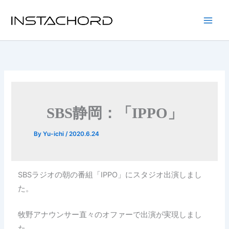
内
容
Main
を
ス
Men
キ
ッ
プ
SBS静岡：「IPPO」
By
Yu-ichi
/
2020.6.24
SBSラジオの朝の番組「IPPO」にスタジオ出演しまし
た。
牧野アナウンサー直々のオファーで出演が実現しまし
た。