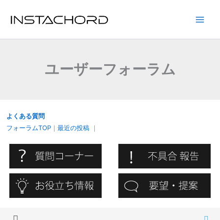
内
容
Main
を
ス
Men
キ
ユーザーフォーラム
ッ
プ
よくある質問
フォーラムTOP
｜
最近の投稿
｜