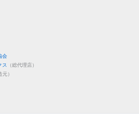
協会
クス
（総代理店）
造元）