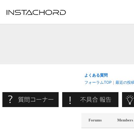
内
容
を
ス
キ
ッ
プ
よくある質問
フォーラムTOP
｜
最近の投
Forums
Members