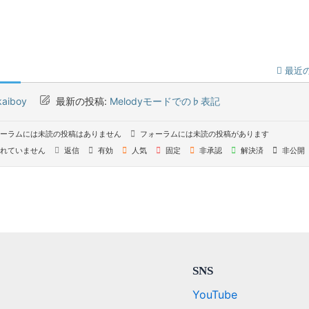
最近
kaiboy
最新の投稿:
Melodyモードでの♭表記
ーラムには未読の投稿はありません
フォーラムには未読の投稿があります
れていません
返信
有効
人気
固定
非承認
解決済
非公開
SNS
YouTube