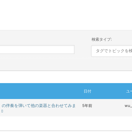
検索タイプ:
日付
ユ
」の伴奏を弾いて他の楽器と合わせてみま
5年前
wu_
）