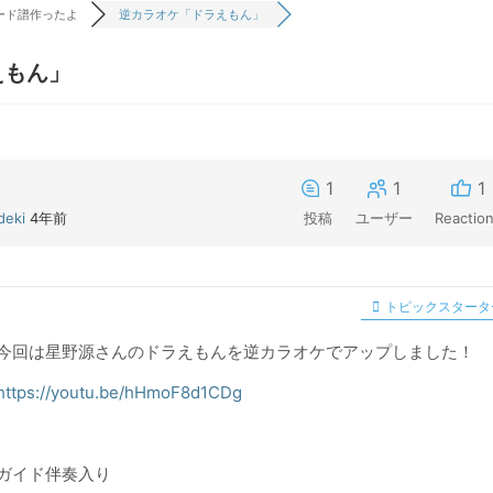
ード譜作ったよ
逆カラオケ「ドラえもん」
えもん」
1
1
1
deki
4年前
投稿
ユーザー
Reactio
トピックスタータ
今回は星野源さんのドラえもんを逆カラオケでアップしました！
https://youtu.be/hHmoF8d1CDg
ガイド伴奏入り