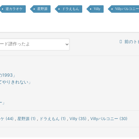
逆カラオケ
星野源
ドラえもん
Villy
Villyバルコニー
前のト
1993」
てやりきれない」
」
ー」
 (44)
,
星野源 (1)
,
ドラえもん (1)
,
Villy (35)
,
Villyバルコニー (30)