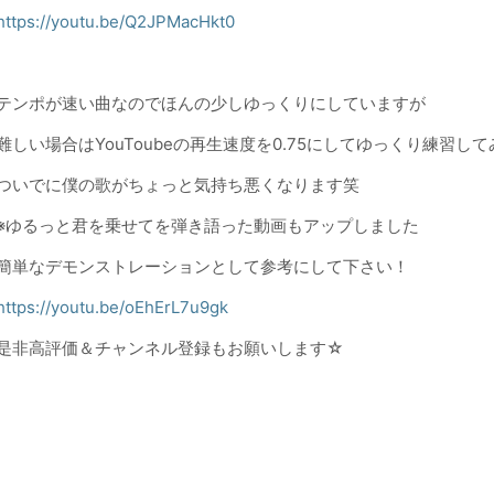
https://youtu.be/Q2JPMacHkt0
テンポが速い曲なのでほんの少しゆっくりにしていますが
難しい場合はYouToubeの再生速度を0.75にしてゆっくり練習し
ついでに僕の歌がちょっと気持ち悪くなります笑
※ゆるっと君を乗せてを弾き語った動画もアップしました
簡単なデモンストレーションとして参考にして下さい！
https://youtu.be/oEhErL7u9gk
是非高評価＆チャンネル登録もお願いします☆