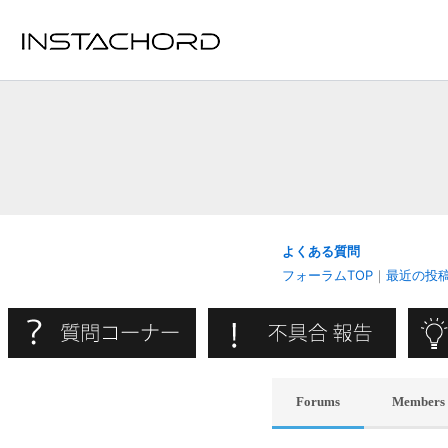
内
容
を
ス
キ
ッ
プ
よくある質問
フォーラムTOP
｜
最近の投
Forums
Members