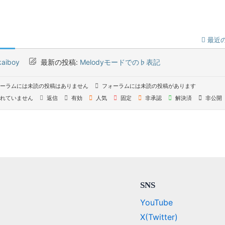
最近
kaiboy
最新の投稿:
Melodyモードでの♭表記
ーラムには未読の投稿はありません
フォーラムには未読の投稿があります
れていません
返信
有効
人気
固定
非承認
解決済
非公開
SNS
YouTube
X(Twitter)