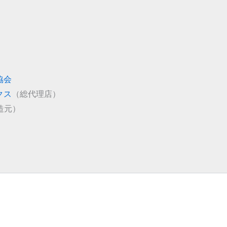
協会
クス
（総代理店）
造元）