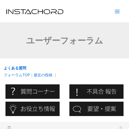
内
容
Main
を
ス
Men
キ
ユーザーフォーラム
ッ
プ
よくある質問
フォーラムTOP
｜
最近の投稿
｜