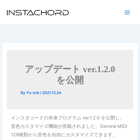
内
容
Main
を
ス
Men
キ
ッ
プ
アップデート ver.1.2.0
を公開
By
Yu-ichi
/
2021.12.24
インスタコードの本体プログラム ver.1.2.0 を公開し、
音色カスタマイズ機能が搭載されました。General MIDI
128種類から音色を自由にカスタマイズできます。