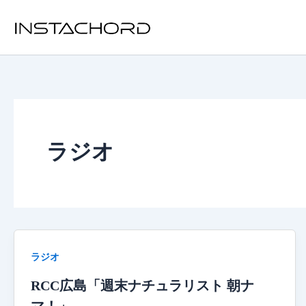
内
容
を
ス
キ
ッ
プ
ラジオ
ラジオ
RCC広島「週末ナチュラリスト 朝ナ
マ！」