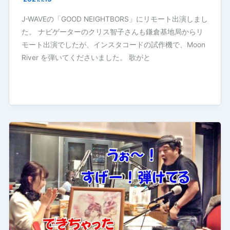
J-WAVEの「GOOD NEIGHTBORS」にリモート出演しまし
た。 ナビゲーターのクリス智子さんも鎌倉基地局からリ
モート出演でしたが、インスタコードの試作機で、Moon
River を弾いてくださいました。 歌がと