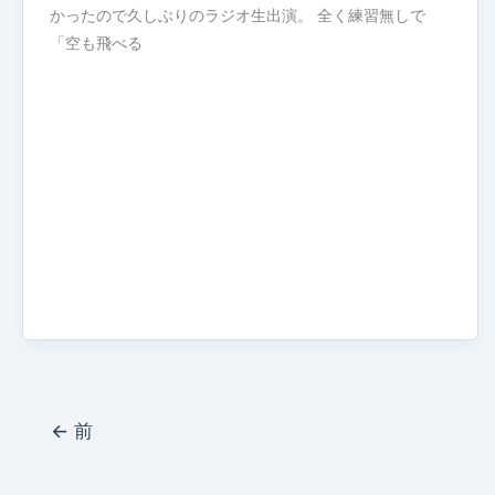
かったので久しぶりのラジオ生出演。 全く練習無しで
「空も飛べる
←
前