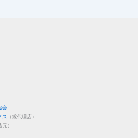
協会
クス
（総代理店）
造元）