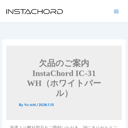
内
容
Main
を
ス
Men
キ
ッ
プ
欠品のご案内
InstaChord IC-31
WH（ホワイトパー
ル）
By
Yu-ichi
/
2026.1.15
平素より弊社製品をご愛顧いただき、誠にありがとうご